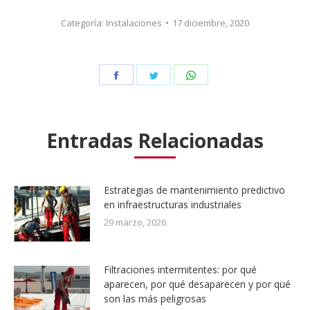
Categoría:
Instalaciones
17 diciembre, 2020
Share
Share
Share
on
on
on
Facebook
Twitter
WhatsApp
Entradas Relacionadas
Estrategias de mantenimiento predictivo
en infraestructuras industriales
29 marzo, 2026
Filtraciones intermitentes: por qué
aparecen, por qué desaparecen y por qué
son las más peligrosas